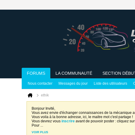
FORUMS
LA COMMUNAUTÉ
SECTION DÉBU
Nous contacter
Messages du jour
Liste des utilisateurs
C
ethik
Bonjour Invité,
Vous avez envie d'échanger connaissances de la mécanique 
Vous voila à la bonne adresse, ici, le maitre mot c'est partage !
Vous devrez vous
inscrire
avant de pouvoir poster : cliquez sur
Pour
...
VOIR PLUS