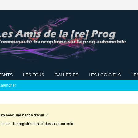
TANTS
LES ECUS
GALLERIES
LES LOGICIELS
LE
alendrier
auto avec une bande d'amis ?
 le lien d'enregistrement ci-dessus pour cela.