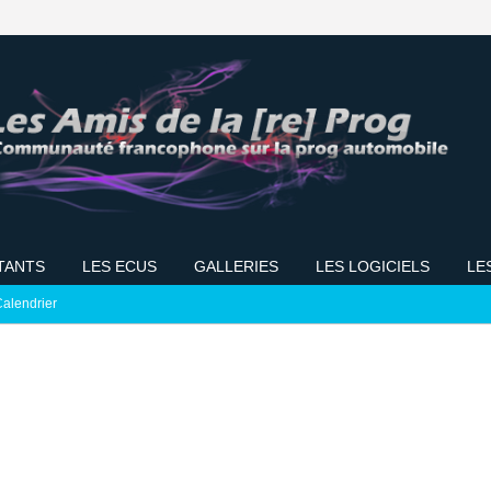
TANTS
LES ECUS
GALLERIES
LES LOGICIELS
LE
alendrier