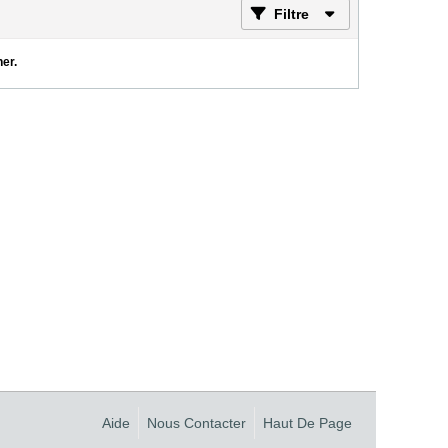
Filtre
her.
Aide
Nous Contacter
Haut De Page