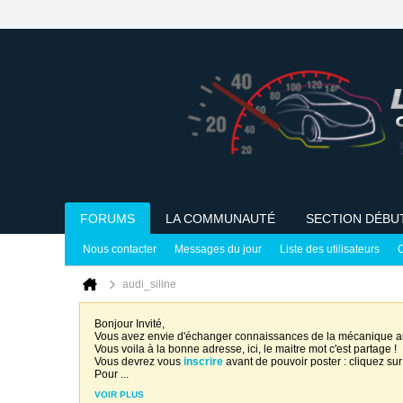
FORUMS
LA COMMUNAUTÉ
SECTION DÉBU
Nous contacter
Messages du jour
Liste des utilisateurs
C
audi_siline
Bonjour Invité,
Vous avez envie d'échanger connaissances de la mécanique 
Vous voila à la bonne adresse, ici, le maitre mot c'est partage !
Vous devrez vous
inscrire
avant de pouvoir poster : cliquez sur
Pour
...
VOIR PLUS