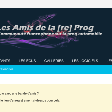
TANTS
LES ECUS
GALLERIES
LES LOGICIELS
LE
alendrier
auto avec une bande d'amis ?
 le lien d'enregistrement ci-dessus pour cela.