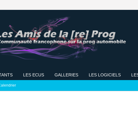
TANTS
LES ECUS
GALLERIES
LES LOGICIELS
LE
alendrier