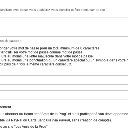
'identifiant avec lequel vous souhaitez vous identifier et être connu sur ce site.
ts de passe :
llonger votre mot de passe pour un total minimum de 8 caractères.
iter d'utiliser votre mot de passe comme mot de passe.
nclure au moins une lettre majuscule dans votre mot de passe.
nclure au moins une ponctuation ou un caractère spécial ou un symbole dens votre 
oir plus de 4 fois le même caractère consécutif.
nnement
us abonner au forum des "Amis de la Prog" et ainsi participer à son développemen
le via PayPal ou Carte Bancaire (via PayPal, sans création de compte).
e au site "Les Amis de la Prog"