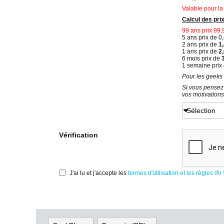
Valable pour la
Calcul des pri
99 ans prix 99
5 ans prix de 0
2 ans prix de
1,
1 ans prix de
2
6 mois prix de
3
1 semaine prix
Pour les geeks b
Si vous pensez 
vos motivations
Sélection
Vérification
du s
J'ai lu et j'accepte les
termes d'utilisation et les règles