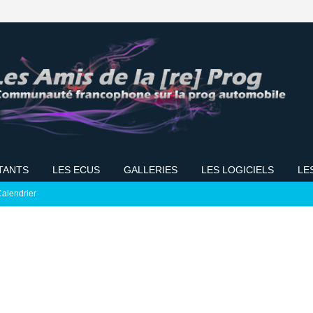
TANTS
LES ECUS
GALLERIES
LES LOGICIELS
LE
alendrier