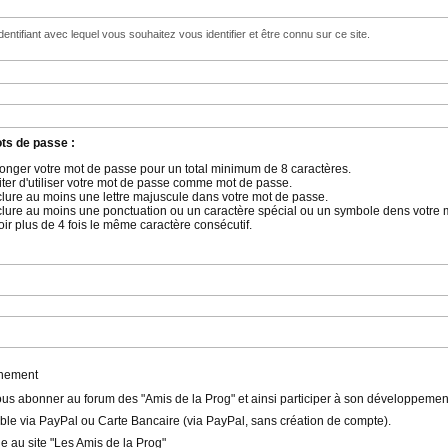
'identifiant avec lequel vous souhaitez vous identifier et être connu sur ce site.
ts de passe :
llonger votre mot de passe pour un total minimum de 8 caractères.
iter d'utiliser votre mot de passe comme mot de passe.
nclure au moins une lettre majuscule dans votre mot de passe.
nclure au moins une ponctuation ou un caractère spécial ou un symbole dens votre 
oir plus de 4 fois le même caractère consécutif.
nnement
us abonner au forum des "Amis de la Prog" et ainsi participer à son développemen
le via PayPal ou Carte Bancaire (via PayPal, sans création de compte).
e au site "Les Amis de la Prog"