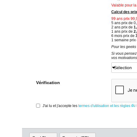
Valable pour la
Calcul des pri
99 ans prix 99
5 ans prix de 0
2 ans prix de
1,
1 ans prix de
2
6 mois prix de
3
1 semaine prix
Pour les geeks b
Si vous pensez 
vos motivations
Sélection
Vérification
du s
J'ai lu et j'accepte les
termes d'utilisation et les règles