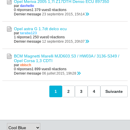
Opel Meriva 2005 1,7l Z17DTH Denso ECU 897350
par
davhello
0 réponses
1 379 vues
0 réactions
Dernier message
23 septembre 2015, 15h14
Opel astra G 1.7dt delco ecu
par
taraba123
1 réponse
1 250 vues
0 réactions
Dernier message
12 septembre 2015, 20h37
BCM Magnetti Marelli MJD603.S3 / HW03A / 3136-S349 /
Opel Corsa 1,3 CDTI
par
obisch
0 réponses
1 899 vues
0 réactions
Dernier message
06 juillet 2015, 19h28
1
2
3
4
Suivante