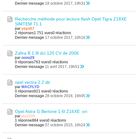
Dernier message
18 octobre 2017, 19h31
Recherche méthode pour lecture flash Opel Tigra Z18XE
SIMTEM 71.1
par
yoyo57
2 réponses
1 751 vues
0 réactions
Dernier message
17 octobre 2017, 10h16
Zafira B 1.9l dci 120 CV de 2006
par
nono29
0 réponses
763 vues
0 réactions
Dernier message
11 avril 2017, 19h51
opel vectra 2.2 dti
par
MACFLYD
0 réponses
921 vues
0 réactions
Dernier message
28 octobre 2016, 16h05
Opel Astra G Bertone 1.6l Z16XE .ori
par
jey2209
1 réponse
884 vues
0 réactions
Dernier message
07 octobre 2015, 16h24