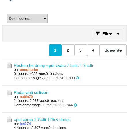
Filtre
1
2
3
4
Suivante
Recherche dump opel vivaro / trafic 1.9 cdti
par
tomgtturbo
0 réponses
652 vues
0 réactions
Dernier message
27 mars 2024, 11h00
Radar anti collision
par
nabin70
1 réponse
2 077 vues
0 réactions
Dernier message
30 mai 2023, 11h44
opel corsa 1,7cdti 125cv denso
par
jon974
4 réponses
3 307 vues
0 réactions