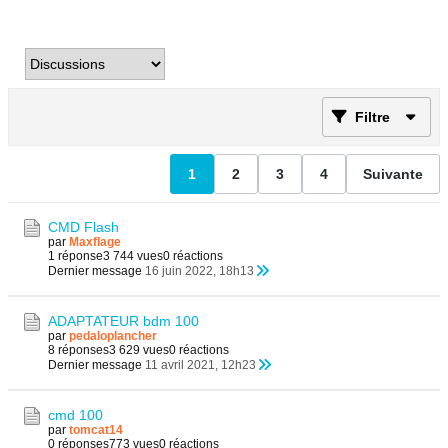
Filtre
1
2
3
4
Suivante
CMD Flash
par
Maxflage
1 réponse
3 744 vues
0 réactions
Dernier message
16 juin 2022, 18h13
ADAPTATEUR bdm 100
par
pedaloplancher
8 réponses
3 629 vues
0 réactions
Dernier message
11 avril 2021, 12h23
cmd 100
par
tomcat14
0 réponses
773 vues
0 réactions