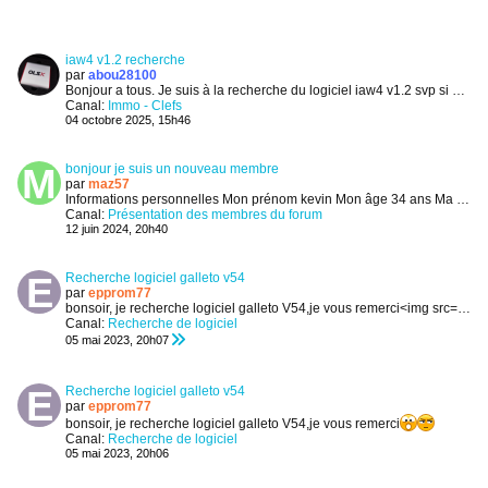
iaw4 v1.2 recherche
par
abou28100
Bonjour a tous. Je suis à la recherche du logiciel iaw4 v1.2 svp si une âme charitable vois mon appel ? Merci
Canal:
Immo - Clefs
04 octobre 2025, 15h46
bonjour je suis un nouveau membre
par
maz57
Informations personnelles
Mon prénom kevin
Mon âge 34 ans
Ma région Lorraine, Moselle
Canal:
Présentation des membres du forum
12 juin 2024, 20h40
Recherche logiciel galleto v54
par
epprom77
bonsoir, je recherche logiciel galleto V54,je vous remerci<img src="https://static.lesamisdelaprog.com/images/smilies/eek.png" border="0"...
Canal:
Recherche de logiciel
05 mai 2023, 20h07
Recherche logiciel galleto v54
par
epprom77
bonsoir, je recherche logiciel galleto V54,je vous remerci
Canal:
Recherche de logiciel
05 mai 2023, 20h06