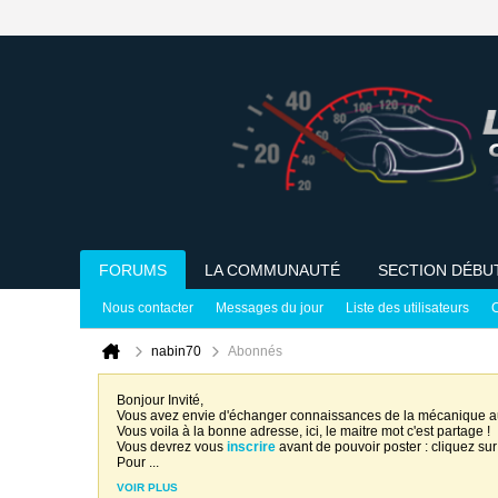
FORUMS
LA COMMUNAUTÉ
SECTION DÉBU
Nous contacter
Messages du jour
Liste des utilisateurs
C
nabin70
Abonnés
Bonjour Invité,
Vous avez envie d'échanger connaissances de la mécanique 
Vous voila à la bonne adresse, ici, le maitre mot c'est partage !
Vous devrez vous
inscrire
avant de pouvoir poster : cliquez sur
Pour
...
VOIR PLUS