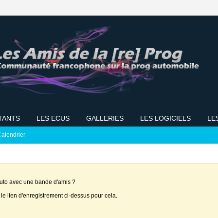
TANTS
LES ECUS
GALLERIES
LES LOGICIELS
LE
alendrier
auto avec une bande d'amis ?
 le lien d'enregistrement ci-dessus pour cela.