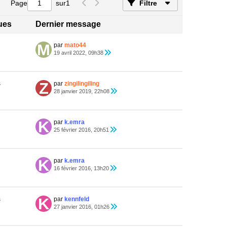
Page
sur
1
Filtre
ques
Dernier message
par
mato44
19 avril 2022, 09h38
s
par
zingilingiling
28 janvier 2019, 22h08
par
k.emra
25 février 2016, 20h51
par
k.emra
16 février 2016, 13h20
s
par
kennfeld
27 janvier 2016, 01h26