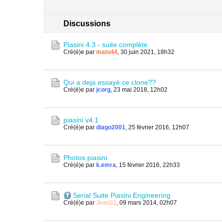
Discussions
Piasini 4.3 - suite complète
Cré(é)e par
mato44
,
30 juin 2021, 18h32
Qui a deja essayé ce clone??
Cré(é)e par
jcorg
,
23 mai 2018, 12h02
piasini v4.1
Cré(é)e par
diago2001
,
25 février 2016, 12h07
Photos piasini
Cré(é)e par
k.emra
,
15 février 2016, 22h33
Serial Suite Piasini Engineering
Cré(é)e par
Jean22
,
09 mars 2014, 02h07