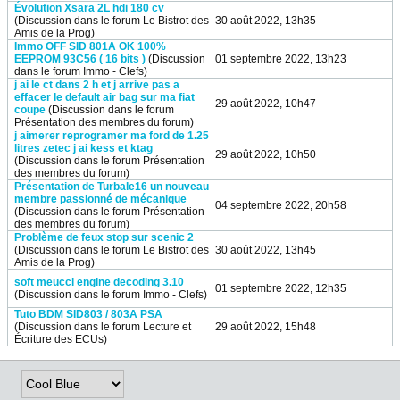
Évolution Xsara 2L hdi 180 cv
(Discussion dans le forum
Le Bistrot des
30 août 2022, 13h35
Amis de la Prog
)
Immo OFF SID 801A OK 100%
EEPROM 93C56 ( 16 bits )
(Discussion
01 septembre 2022, 13h23
dans le forum
Immo - Clefs
)
j ai le ct dans 2 h et j arrive pas a
effacer le default air bag sur ma fiat
29 août 2022, 10h47
coupe
(Discussion dans le forum
Présentation des membres du forum
)
j aimerer reprogramer ma ford de 1.25
litres zetec j ai kess et ktag
29 août 2022, 10h50
(Discussion dans le forum
Présentation
des membres du forum
)
Présentation de Turbale16 un nouveau
membre passionné de mécanique
04 septembre 2022, 20h58
(Discussion dans le forum
Présentation
des membres du forum
)
Problème de feux stop sur scenic 2
(Discussion dans le forum
Le Bistrot des
30 août 2022, 13h45
Amis de la Prog
)
soft meucci engine decoding 3.10
01 septembre 2022, 12h35
(Discussion dans le forum
Immo - Clefs
)
Tuto BDM SID803 / 803A PSA
(Discussion dans le forum
Lecture et
29 août 2022, 15h48
Écriture des ECUs
)