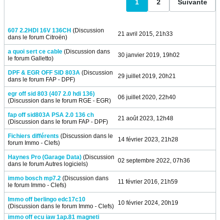
1
2
Suivante
607 2.2HDI 16V 136CH
(Discussion
21 avril 2015, 21h33
dans le forum
Citroën
)
a quoi sert ce cable
(Discussion dans
30 janvier 2019, 19h02
le forum
Galletto
)
DPF & EGR OFF SID 803A
(Discussion
29 juillet 2019, 20h21
dans le forum
FAP - DPF
)
egr off sid 803 (407 2.0 hdi 136)
06 juillet 2020, 22h40
(Discussion dans le forum
RGE - EGR
)
fap off sid803A PSA 2.0 136 ch
21 août 2023, 12h48
(Discussion dans le forum
FAP - DPF
)
Fichiers différents
(Discussion dans le
14 février 2023, 21h28
forum
Immo - Clefs
)
Haynes Pro (Garage Data)
(Discussion
02 septembre 2022, 07h36
dans le forum
Autres logiciels
)
immo bosch mp7.2
(Discussion dans
11 février 2016, 21h59
le forum
Immo - Clefs
)
Immo off berlingo edc17c10
10 février 2024, 20h19
(Discussion dans le forum
Immo - Clefs
)
immo off ecu iaw 1ap.81 magneti