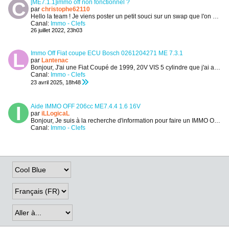
[ME7.1.1]immo off non fonctionnel ?
par
christophe62110
Hello la team !
Je viens poster un petit souci sur un swap que l'on vient de réaliser sur une golf IV.
Canal:
Immo - Clefs
26 juillet 2022, 23h03
Immo Off Fiat coupe ECU Bosch 0261204271 ME 7.3.1
par
Lantenac
Bonjour,
J'ai une Fiat Coupé de 1999, 20V VIS 5 cylindre que j'ai acheté d'occasion en panne. C'est une version non turbo.
Canal:
Immo - Clefs
23 avril 2025, 18h48
Aide IMMO OFF 206cc ME7.4.4 1.6 16V
par
iLLogicaL
Bonjour,
Je suis à la recherche d'information pour faire un IMMO OFF sur cet ECU.
Canal:
Immo - Clefs
16 janvier 2023, 17h41