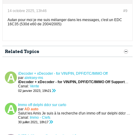
14 octobre 2025, 13h46
#9
Autan pour moi je me suis mélanger dans les messages, c'est un EDC
16C35 (530d e60 de 2004/2005)
Related Topics
iDecoder + xDecoder - for VIN/PIN, DPF/DTC/IMMO Off
par
aleksey-ms
iDecoder + xDecoder - for VIN/PIN, DPF/DTC/IMMO Off
Supports of cars, ECU:
Canal:
Vente
02 janvier 2023, 19h21
Immo off delphi ddcr sur carto
par
AD auto
Salut les Amis
Je suis à la recherche d'un immo off sur delphi ddcr sur carto
Canal:
Immo - Clefs
30 juillet 2021, 18h17