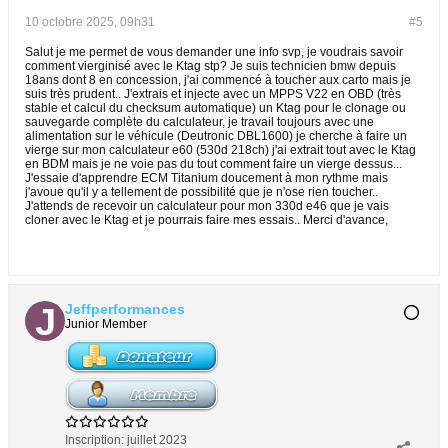
10 octobre 2025, 09h31
#5
Salut je me permet de vous demander une info svp, je voudrais savoir
comment vierginisé avec le Ktag stp? Je suis technicien bmw depuis
18ans dont 8 en concession, j'ai commencé à toucher aux carto mais je
suis très prudent.. J'extrais et injecte avec un MPPS V22 en OBD (très
stable et calcul du checksum automatique) un Ktag pour le clonage ou
sauvegarde complète du calculateur, je travail toujours avec une
alimentation sur le véhicule (Deutronic DBL1600) je cherche à faire un
vierge sur mon calculateur e60 (530d 218ch) j'ai extrait tout avec le Ktag
en BDM mais je ne voie pas du tout comment faire un vierge dessus...
J'essaie d'apprendre ECM Titanium doucement à mon rythme mais
j'avoue qu'il y a tellement de possibilité que je n'ose rien toucher..
J'attends de recevoir un calculateur pour mon 330d e46 que je vais
cloner avec le Ktag et je pourrais faire mes essais.. Merci d'avance,
Jeffperformances
Junior Member
Inscription:
juillet 2023